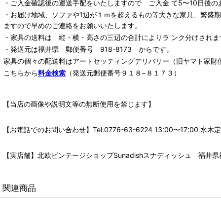
・ご入金確認後の運送手配をいたしますので ご入金 て5〜10日後の
・お届け地域、ソファや1辺が１ｍを超えるもの等大きな家具、繁盛
ますので早めのご連絡をお願いいたします。
・家具の送料は 縦・横・高さの三辺の合計によりラ ンク分けされま
・発送元は福井県 郵便番号 918-8173 からです。
家具の個々の配送料は
アートセッティングデリバリー
（旧ヤマト家財
こちらから
料金検索
（発送元郵便番号９１８−８１７３）
【当店の画像や説明文等の無断使用を禁じます】
【お電話でのお問い合わせ】Tel:0776-63-6224 13:00〜17:
【実店舗】北欧ビンテージショップSunadishスナディッシュ 福井県福
関連商品