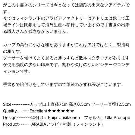
がこの手書きのシリーズは今となっては復刻の出来ないアイテムで
す。
今ではフィンランドのアラビアファクトリーはアトリエは残して工
場ラインは閉鎖をして海外生産へ移行していますので手書きの出来
る職人さんが残念ながらいません。
カップの高台に小さな粗がありますがこれは欠けではなく、製造時
の粗です。
ソーサーを傾けてよく見ると薄っすらと数本スクラッチがあります
が使用頻度の少ない印象です。割れや欠けのないビンテージコンデ
ィションです。
手書きで絵付けをしていますので筆跡のかすれ等がございます。
Size----------カップ口上直径7cm 高さ6.5cm ソーサー直径12.5cm
Quality-------Excellent★★★★★☆
Design--------絵付け：Raija Uosikkinen フォルム；Ulla Procope
Product-------ARABIAアラビア社製（フィンランド）