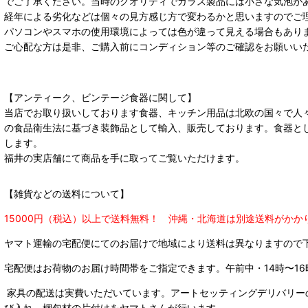
でご了承ください。当時のクオリティでガラス製品には小さな気泡が
経年による劣化などは個々の見方感じ方で変わるかと思いますのでご
パソコンやスマホの使用環境によっては色が違って見える場合もあり
ご心配な方は是非、ご購入前にコンディション等のご確認をお願いい
【アンティーク、ビンテージ食器に関して】
当店でお取り扱いしております食器、キッチン用品は北欧の国々で人
の食品衛生法に基づき装飾品として輸入、販売しております。食器と
します。
福井の実店舗にて商品を手に取ってご覧いただけます。
【雑貨などの送料について】
15000円（税込）以上で送料無料！ 沖縄・北海道は別途送料がかか
ヤマト運輸の宅配便にてのお届けで
地域により送料は異なりますので
宅配便はお荷物のお届け時間帯をご指定できます。
午前中・14時〜16
家具の配送は実費いただいています。アートセッティングデリバリー
び入れ、梱包材の片付けをヤマトさんが行います。