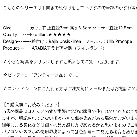
こちらのシリーズは手書きで絵付けをしていますので筆跡のかすれ等
Size----------カップ口上直径7cm 高さ6.5cm ソーサー直径12.5cm
Quality-------Excellent★★★★★
Design--------絵付け：Raija Uosikkinen フォルム；Ulla Procope
Product-------ARABIAアラビア社製（フィンランド）
☆小さな写真をクリックしますと拡大してご覧いただけます。
☆ビンテージ（アンティーク品）です。
☆コンディションにこだわる方はご注文前にメールまたはお電話にて
【ご購入前にお読みください】
当店の商品はほとんどの物が実際に北欧の家庭で使われていたもので
ますが、明記されていない極々小さな傷や染みがある場合がございま
経年による劣化などは個々の見方感じ方で変わるかと思いますのでご
パソコンやスマホの使用環境によっては色が違って見える場合もあり