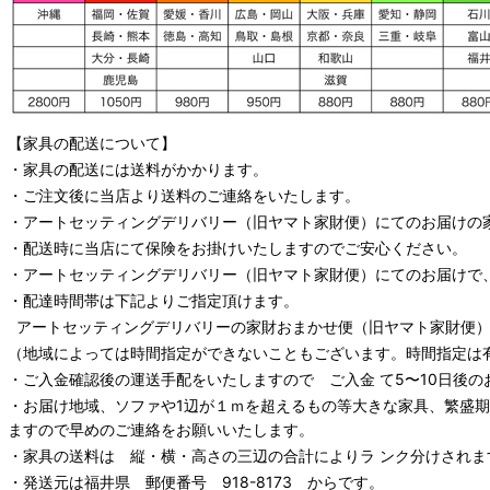
【家具の配送について】
・家具の配送には送料がかかります。
・ご注文後に当店より送料のご連絡をいたします。
・
アートセッティングデリバリー
（旧ヤマト家財便）
にてのお届けの
・配送時に当店にて保険をお掛けいたしますのでご安心ください。
・
アートセッティングデリバリー
（旧ヤマト家財便）
にてのお届けで
・配達時間帯は下記よりご指定頂けます。
アートセッティングデリバリー
の家財おまかせ便
（旧ヤマト家財便）：
（地域によっては時間指定ができないこともございます。時間指定は
・ご入金確認後の運送手配をいたしますので ご入金 て5〜10日後の
・お届け地域、ソファや1辺が１ｍを超えるもの等大きな家具、繁盛
ますので早めのご連絡をお願いいたします。
・家具の送料は 縦・横・高さの三辺の合計によりラ ンク分けされま
・発送元は福井県 郵便番号 918-8173 からです。