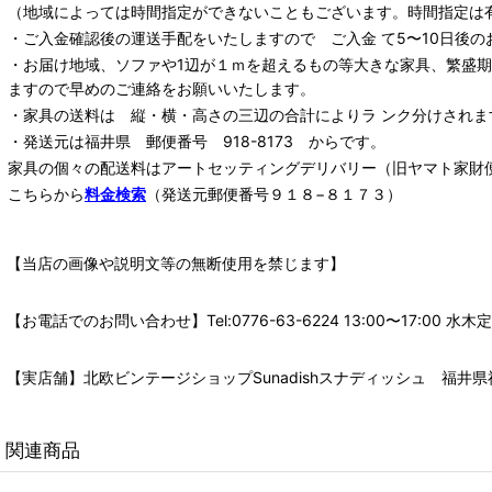
（地域によっては時間指定ができないこともございます。時間指定は
・ご入金確認後の運送手配をいたしますので ご入金 て5〜10日後の
・お届け地域、ソファや1辺が１ｍを超えるもの等大きな家具、繁盛
ますので早めのご連絡をお願いいたします。
・家具の送料は 縦・横・高さの三辺の合計によりラ ンク分けされま
・発送元は福井県 郵便番号 918-8173 からです。
家具の個々の配送料は
アートセッティングデリバリー
（旧ヤマト家財
こちらから
料金検索
（発送元郵便番号９１８−８１７３）
【当店の画像や説明文等の無断使用を禁じます】
【お電話でのお問い合わせ】Tel:0776-63-6224 13:00〜17:
【実店舗】北欧ビンテージショップSunadishスナディッシュ 福井県福
関連商品