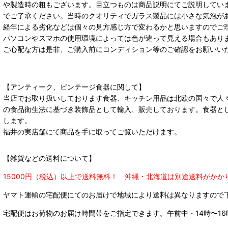
や製造時の粗もございます。目立つものは商品説明にてご説明してい
でご了承ください。当時のクオリティでガラス製品には小さな気泡が
経年による劣化などは個々の見方感じ方で変わるかと思いますのでご
パソコンやスマホの使用環境によっては色が違って見える場合もあり
ご心配な方は是非、ご購入前にコンディション等のご確認をお願いい
【アンティーク、ビンテージ食器に関して】
当店でお取り扱いしております食器、キッチン用品は北欧の国々で人
の食品衛生法に基づき装飾品として輸入、販売しております。食器と
します。
福井の実店舗にて商品を手に取ってご覧いただけます。
【雑貨などの送料について】
15000円（税込）以上で送料無料！ 沖縄・北海道は別途送料がかか
ヤマト運輸の宅配便にてのお届けで
地域により送料は異なりますので
宅配便はお荷物のお届け時間帯をご指定できます。
午前中・14時〜16