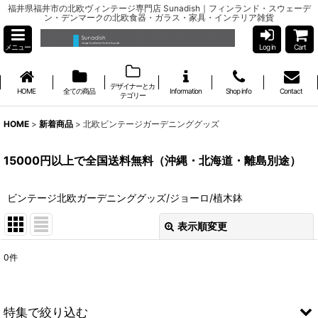
福井県福井市の北欧ヴィンテージ専門店 Sunadish｜フィンランド・スウェーデ
ン・デンマークの北欧食器・ガラス・家具・インテリア雑貨
メニュー
Log in
Cart
デザイナーとカ
HOME
全ての商品
Information
Shop info
Contact
テゴリー
HOME
>
新着商品
>
北欧ビンテージガーデニンググッズ
15000円以上で全国送料無料（沖縄・北海道・離島別途）
ビンテージ北欧ガーデニンググッズ/ジョーロ/植木鉢
表示順変更
閉じる
0
件
表示数
:
並び順
:
特集で絞り込む