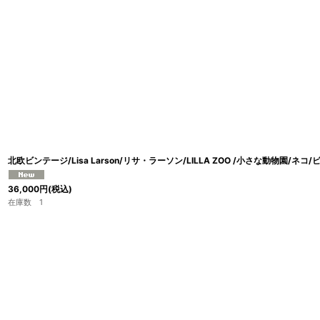
並び順
:
北欧ビンテージ/Lisa Larson/リサ・ラーソン/LILLA ZOO /小さな動物園/ネコ/
36,000
円
(税込)
在庫数 1