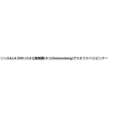
ーソン/LILLA ZOO /小さな動物園/ネコ/Gustavsberg/グスタフスベリ/ビンテー