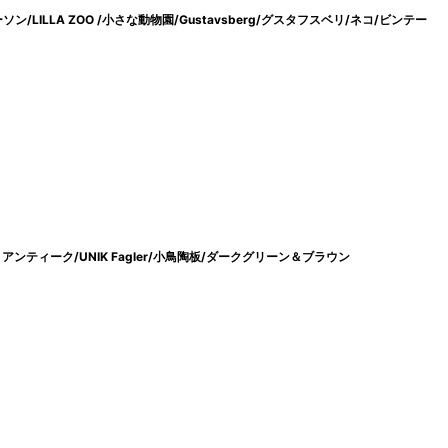
ーソン/LILLA ZOO /小さな動物園/Gustavsberg/グスタフスベリ/ネコ/ビンテー
ン/ アンティーク/UNIK Fagler/小鳥陶板/ダークグリーン＆ブラウン