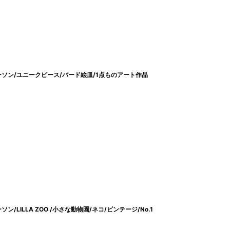
サ・ラーソン/ユニークピース/バード絵皿/1点ものアート作品
ーソン/LILLA ZOO /小さな動物園/ネコ/ビンテージ/No.1