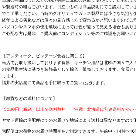
や製造時の粗もございます。目立つものは商品説明にてご説明してい
でご了承ください。当時のクオリティでガラス製品には小さな気泡が
経年による劣化などは個々の見方感じ方で変わるかと思いますのでご
パソコンやスマホの使用環境によっては色が違って見える場合もあり
ご心配な方は是非、ご購入前にコンディション等のご確認をお願いい
【アンティーク、ビンテージ食器に関して】
当店でお取り扱いしております食器、キッチン用品は北欧の国々で人
の食品衛生法に基づき装飾品として輸入、販売しております。食器と
します。
福井の実店舗にて商品を手に取ってご覧いただけます。
【雑貨などの送料について】
15000円（税込）以上で送料無料！ 沖縄・北海道は別途送料がかか
ヤマト運輸の宅配便にてのお届けで
地域により送料は異なりますので
宅配便はお荷物のお届け時間帯をご指定できます。
午前中・14時〜16