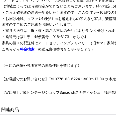
（地域によっては時間指定ができないこともございます。時間指定は
・ご入金確認後の運送手配をいたしますので ご入金 て5〜10日後の
・お届け地域、ソファや1辺が１ｍを超えるもの等大きな家具、繁盛
ますので早めのご連絡をお願いいたします。
・家具の送料は 縦・横・高さの三辺の合計によりラ ンク分けされま
・発送元は福井県 郵便番号 918-8173 からです。
家具の個々の配送料は
アートセッティングデリバリー
（旧ヤマト家財
こちらから
料金検索
（発送元郵便番号９１８−８１７３）
【当店の画像や説明文等の無断使用を禁じます】
【お電話でのお問い合わせ】Tel:0776-63-6224 13:00〜17:
【実店舗】北欧ビンテージショップSunadishスナディッシュ 福井県福
関連商品