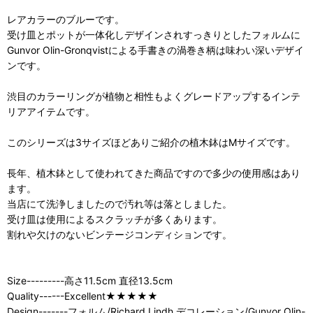
レアカラーのブルーです。
受け皿とポットが一体化しデザインされすっきりとしたフォルムに
Gunvor Olin-Gronqvistによる手書きの渦巻き柄は味わい深いデザイ
ンです。
渋目のカラーリングが植物と相性もよくグレードアップするインテ
リアアイテムです。
このシリーズは3サイズほどありご紹介の植木鉢はMサイズです。
長年、植木鉢として使われてきた商品ですので多少の使用感はあり
ます。
当店にて洗浄しましたので汚れ等は落としました。
受け皿は使用によるスクラッチが多くあります。
割れや欠けのないビンテージコンディションです。
Size---------高さ11.5cm 直径13.5cm
Quality------Excellent★★★★★
Design-------フォルム/Richard Lindh デコレーション/Gunvor Olin-