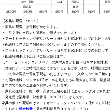
【家具の配送について】
・家具の配送には送料がかかります。
・ご注文後に当店より送料のご連絡をいたします。
・
アートセッティングデリバリー
（旧ヤマト家財便）
にてのお届けの
・配送時に当店にて保険をお掛けいたしますのでご安心ください。
・
アートセッティングデリバリー
（旧ヤマト家財便）
にてのお届けで
・配達時間帯は下記よりご指定頂けます。
アートセッティングデリバリー
の家財おまかせ便
（旧ヤマト家財便）：
（地域によっては時間指定ができないこともございます。時間指定は
・ご入金確認後の運送手配をいたしますので ご入金 て5〜10日後の
・お届け地域、ソファや1辺が１ｍを超えるもの等大きな家具、繁盛
ますので早めのご連絡をお願いいたします。
・家具の送料は 縦・横・高さの三辺の合計によりラ ンク分けされま
・発送元は福井県 郵便番号 918-8173 からです。
家具の個々の配送料は
アートセッティングデリバリー
（旧ヤマト家財
こちらから
料金検索
（発送元郵便番号９１８−８１７３）