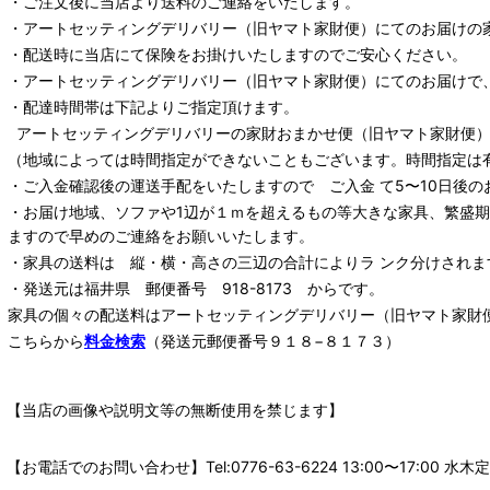
・ご注文後に当店より送料のご連絡をいたします。
・
アートセッティングデリバリー
（旧ヤマト家財便）
にてのお届けの
・配送時に当店にて保険をお掛けいたしますのでご安心ください。
・
アートセッティングデリバリー
（旧ヤマト家財便）
にてのお届けで
・配達時間帯は下記よりご指定頂けます。
アートセッティングデリバリー
の家財おまかせ便
（旧ヤマト家財便）：
（地域によっては時間指定ができないこともございます。時間指定は
・ご入金確認後の運送手配をいたしますので ご入金 て5〜10日後の
・お届け地域、ソファや1辺が１ｍを超えるもの等大きな家具、繁盛
ますので早めのご連絡をお願いいたします。
・家具の送料は 縦・横・高さの三辺の合計によりラ ンク分けされま
・発送元は福井県 郵便番号 918-8173 からです。
家具の個々の配送料は
アートセッティングデリバリー
（旧ヤマト家財
こちらから
料金検索
（発送元郵便番号９１８−８１７３）
【当店の画像や説明文等の無断使用を禁じます】
【お電話でのお問い合わせ】Tel:0776-63-6224 13:00〜17: