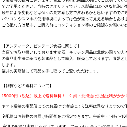
でご了承ください。当時のクオリティでガラス製品には小さな気泡が
経年による劣化などは個々の見方感じ方で変わるかと思いますのでご
パソコンやスマホの使用環境によっては色が違って見える場合もあり
ご心配な方は是非、ご購入前にコンディション等のご確認をお願いい
【アンティーク、ビンテージ食器に関して】
当店でお取り扱いしております食器、キッチン用品は北欧の国々で人
の食品衛生法に基づき装飾品として輸入、販売しております。食器と
します。
福井の実店舗にて商品を手に取ってご覧いただけます。
【雑貨などの送料について】
15000円（税込）以上で送料無料！ 沖縄・北海道は別途送料がかか
ヤマト運輸の宅配便にてのお届けで
地域により送料は異なりますので
宅配便はお荷物のお届け時間帯をご指定できます。
午前中・14時〜16
家具の配送は実費いただいています。アートセッティングデリバリー