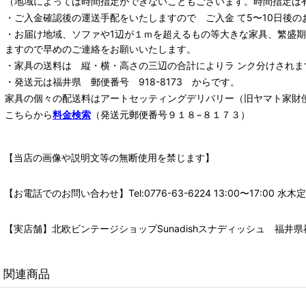
（地域によっては時間指定ができないこともございます。時間指定は
・ご入金確認後の運送手配をいたしますので ご入金 て5〜10日後の
・お届け地域、ソファや1辺が１ｍを超えるもの等大きな家具、繁盛
ますので早めのご連絡をお願いいたします。
・家具の送料は 縦・横・高さの三辺の合計によりラ ンク分けされま
・発送元は福井県 郵便番号 918-8173 からです。
家具の個々の配送料は
アートセッティングデリバリー
（旧ヤマト家財
こちらから
料金検索
（発送元郵便番号９１８−８１７３）
【当店の画像や説明文等の無断使用を禁じます】
【お電話でのお問い合わせ】Tel:0776-63-6224 13:00〜17:
【実店舗】北欧ビンテージショップSunadishスナディッシュ 福井県福
関連商品