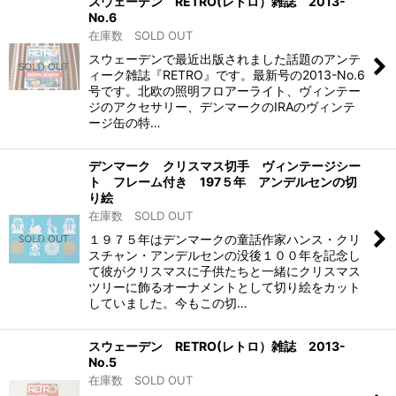
スウェーデン RETRO(レトロ）雑誌 2013-
No.6
在庫数 SOLD OUT
スウェーデンで最近出版されました話題のアンテ
ィーク雑誌『RETRO』です。最新号の2013-No.6
号です。北欧の照明フロアーライト、ヴィンテー
ジのアクセサリー、デンマークのIRAのヴィンテ
ージ缶の特…
デンマーク クリスマス切手 ヴィンテージシー
ト フレーム付き 197５年 アンデルセンの切
り絵
在庫数 SOLD OUT
１９７５年はデンマークの童話作家ハンス・クリ
スチャン・アンデルセンの没後１００年を記念し
て彼がクリスマスに子供たちと一緒にクリスマス
ツリーに飾るオーナメントとして切り絵をカット
していました。今もこの切…
スウェーデン RETRO(レトロ）雑誌 2013-
No.5
在庫数 SOLD OUT