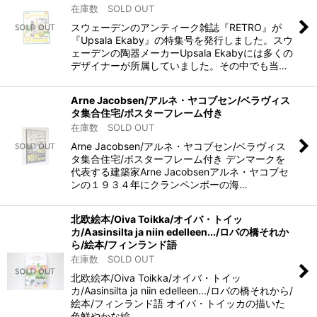
在庫数 SOLD OUT
スウェーデンのアンティーク雑誌『RETRO』が
『Upsala Ekaby』の特集号を発行しました。スウ
ェーデンの陶器メーカーUpsala Ekabyには多くの
デザイナーが所属していました。その中でも当…
Arne Jacobsen/アルネ・ヤコブセン/ベラヴィス
タ集合住宅/ポスターフレーム付き
在庫数 SOLD OUT
Arne Jacobsen/アルネ・ヤコブセン/ベラヴィス
タ集合住宅/ポスターフレーム付き デンマークを
代表する建築家Arne Jacobsenアルネ・ヤコブセ
ンの１９３４年にクランペンボーの海…
北欧絵本/Oiva Toikka/オイバ・トイッ
カ/Aasinsilta ja niin edelleen.../ロバの橋それか
ら/絵本/フィンランド語
在庫数 SOLD OUT
北欧絵本/Oiva Toikka/オイバ・トイッ
カ/Aasinsilta ja niin edelleen.../ロバの橋それから/
絵本/フィンランド語 オイバ・トイッカの描いた
色鮮やかな絵…