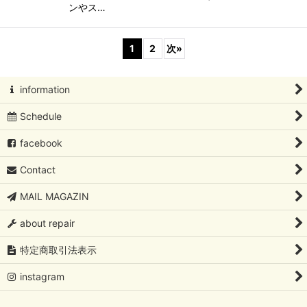
ンやス…
1
2
次
»
information
Schedule
facebook
Contact
MAIL MAGAZIN
about repair
特定商取引法表示
instagram