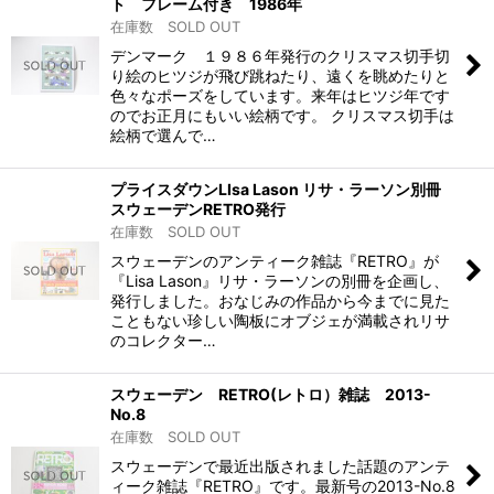
ト フレーム付き 1986年
在庫数 SOLD OUT
デンマーク １９８６年発行のクリスマス切手切
り絵のヒツジが飛び跳ねたり、遠くを眺めたりと
色々なポーズをしています。来年はヒツジ年です
のでお正月にもいい絵柄です。 クリスマス切手は
絵柄で選んで…
プライスダウンLIsa Lason リサ・ラーソン別冊
スウェーデンRETRO発行
在庫数 SOLD OUT
スウェーデンのアンティーク雑誌『RETRO』が
『Lisa Lason』リサ・ラーソンの別冊を企画し、
発行しました。おなじみの作品から今までに見た
こともない珍しい陶板にオブジェが満載されリサ
のコレクター…
スウェーデン RETRO(レトロ）雑誌 2013-
No.8
在庫数 SOLD OUT
スウェーデンで最近出版されました話題のアンテ
ィーク雑誌『RETRO』です。最新号の2013-No.8