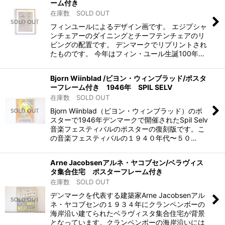
ーム付き
在庫数 SOLD OUT
フィンユールによるデザイン画です。 エジプシャ
ンチェアーのダイニングとチーフテンチェアのリ
ビングの配置です。 デンマークでリプリントされ
たものです。 今年はフィン・ユール生誕100年…
Bjorn Wiinblad /ビヨン・ウィンブラッド/ポスタ
ーフレーム付き 1946年 SPIL SELV
在庫数 SOLD OUT
Bjorn Wiinblad（ビヨン・ウィンブラッド）のポ
スターで1946年デンマークで開催されたSpil Selv
音楽フェスティバルのポスターの復刻版です。こ
の音楽フェスティバルの１９４０年代〜５０…
Arne Jacobsenアルネ・ヤコブセン/ベラヴィス
タ集合住宅 ポスターフレーム付き
在庫数 SOLD OUT
デンマークを代表する建築家Arne Jacobsenアル
ネ・ヤコブセンの１９３４年にクランペンボーの
海岸沿い建てられたベラヴィスタ集合住宅が背景
となっています。クランペンボーの海岸沿いには