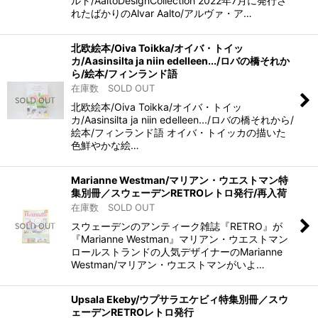
ルト/AaltoDesignCollection 2022年7月に発行さ
れたばかりのAlvar Aalto/アルヴァ・ア…
北欧絵本/Oiva Toikka/オイバ・トイッ
カ/Aasinsilta ja niin edelleen.../ロバの橋それか
ら/絵本/フィンランド語
在庫数 SOLD OUT
北欧絵本/Oiva Toikka/オイバ・トイッ
カ/Aasinsilta ja niin edelleen.../ロバの橋それから/
絵本/フィンランド語 オイバ・トイッカの描いた
色鮮やかな絵…
Marianne Westman/マリアン・ウエストマン特
集別冊／スウェーデンRETROレトロ発行/再入荷
在庫数 SOLD OUT
スウェーデンのアンティーク雑誌『RETRO』が
『Marianne Westman』マリアン・ウエストマン
ロールストランドの人気デザイナーのMarianne
Westman/マリアン・ウエストマンがいよ…
Upsala Ekeby/ウプサラエケビィ特集別冊／スウ
ェーデンRETROレトロ発行