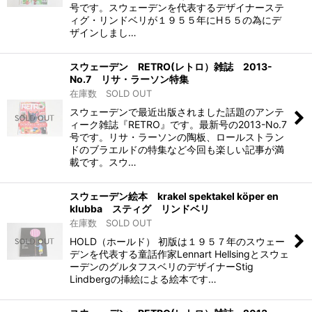
号です。スウェーデンを代表するデザイナーステ
ィグ・リンドベリが１９５５年にH５５の為にデ
ザインしまし…
スウェーデン RETRO(レトロ）雑誌 2013-
No.7 リサ・ラーソン特集
在庫数 SOLD OUT
スウェーデンで最近出版されました話題のアンテ
ィーク雑誌『RETRO』です。最新号の2013-No.7
号です。リサ・ラーソンの陶板、ロールストラン
ドのブラエルドの特集など今回も楽しい記事が満
載です。スウ…
スウェーデン絵本 krakel spektakel köper en
klubba スティグ リンドベリ
在庫数 SOLD OUT
HOLD（ホールド） 初版は１９５７年のスウェー
デンを代表する童話作家Lennart Hellsingとスウェ
ーデンのグルタフスベリのデザイナーStig
Lindbergの挿絵による絵本です…