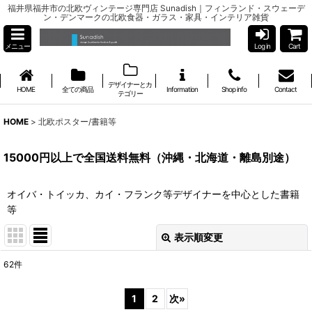
福井県福井市の北欧ヴィンテージ専門店 Sunadish｜フィンランド・スウェーデ
ン・デンマークの北欧食器・ガラス・家具・インテリア雑貨
メニュー
Log in
Cart
デザイナーとカ
HOME
全ての商品
Information
Shop info
Contact
テゴリー
HOME
>
北欧ポスター/書籍等
15000円以上で全国送料無料（沖縄・北海道・離島別途）
オイバ・トイッカ、カイ・フランク等デザイナーを中心とした書籍
等
表示順変更
閉じる
62
件
表示数
:
1
2
次
»