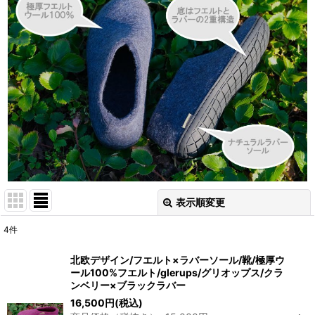
表示順変更
閉じる
4
件
表示数
:
北欧デザイン/フエルト×ラバーソール/靴/極厚ウ
ール100%フエルト/glerups/グリオップス/クラ
並び順
:
ンベリー×ブラックラバー
16,500
円
(税込)