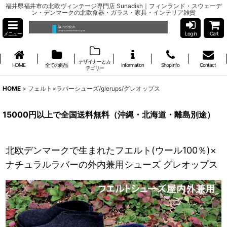
福井県福井市の北欧ヴィンテージ専門店 Sunadish｜フィンランド・スウェーデ
ン・デンマークの北欧食器・ガラス・家具・インテリア雑貨
メニュー
Log in
Cart
デザイナーとカ
HOME
全ての商品
Information
Shop info
Contact
テゴリー
HOME
>
フェルト×ラバーシューズ/glerups/グレオップス
15000円以上で全国送料無料（沖縄・北海道・離島別途）
北欧デンマークで生まれたフエルト(ウール100％)×
ナチュラルラバーの外内兼用シューズ グレオップス