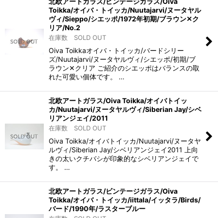
北欧アートガラス/ビンテージガラス/Oiva
Toikka/オイバ・トイッカ/Nuutajarvi/ヌータヤル
ヴィ/Sieppo/シエッポ/1972年初期/ブラウン✕ク
リア/No.2
在庫数 SOLD OUT
Oiva Toikkaオイバ・トイッカ/バードシリー
ズ/Nuutajarvi/ヌータヤルヴィ/シエッポ/初期/ブ
ラウン✕クリア ご紹介のシエッポはバランスの取
れた可愛い個体です。 …
北欧アートガラス/Oiva Toikka/オイバトイッ
カ/Nuutajarvi/ヌータヤルヴィ/Siberian Jay/シベ
リアンジェイ/2011
在庫数 SOLD OUT
Oiva Toikka/オイバトイッカ/Nuutajarvi/ヌータヤ
ルヴィ/Siberian Jay/シベリアンジェイ2011 上向
きの太いクチバシが印象的なシベリアンジェイで
す。 …
北欧アートガラス/ビンテージガラス/Oiva
Toikka/オイバ・トイッカ/iittala/イッタラ/Birds/
バード/1990年/ラスターブルー