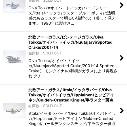
在庫数 SOLD OUT
Oiva Toikkaオイバ・トイッカ/バードシリー
ズ/iittala/イッタラ/ラスターブルー ボディは透明
感のあるラスターで明るい場所でより美しく見え
ます。 1990年に製作さ…
北欧アートガラス/ビンテージガラス/Oiva
Toikka/オイバ・トイッカ/Nuutajarvi/Spotted
Crake/2001-14
在庫数 SOLD OUT
Oiva Toikka/オイバ・トイッ
カ/Nuutajarvi/Spotted Crake/2001-14 Spotted
Crake(コモンクイナ)の羽柄がガラスにより再現さ
れ クチ…
北欧アートガラス/iittala/イッタラバード/Oiva
Toikka/オイバトイッカ/Hippiainen/ヒッピアイ
ネン/Golden-Crested Kinglet/半ラスター斑点
在庫数 SOLD OUT
iittala/イッタラバード/Oiva Toikka/オイバトイッ
カ/Hippiainen/ヒッピアイネン/Golden-Crested
Kinglet/ゴールデンクレステッド/半ラスター斑点