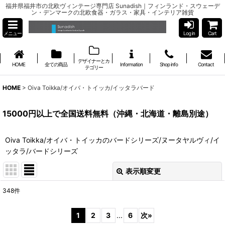
福井県福井市の北欧ヴィンテージ専門店 Sunadish｜フィンランド・スウェーデ
ン・デンマークの北欧食器・ガラス・家具・インテリア雑貨
メニュー
Log in
Cart
デザイナーとカ
HOME
全ての商品
Information
Shop info
Contact
テゴリー
HOME
>
Oiva Toikka/オイバ・トイッカ/イッタラバード
15000円以上で全国送料無料（沖縄・北海道・離島別途）
Oiva Toikka/オイバ・トイッカのバードシリーズ/ヌータヤルヴィ/イ
ッタラ/バードシリーズ
表示順変更
閉じる
348
件
表示数
:
1
2
3
...
6
次
»