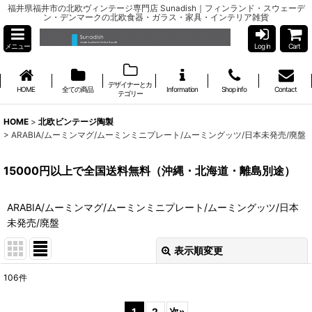
福井県福井市の北欧ヴィンテージ専門店 Sunadish｜フィンランド・スウェーデ
ン・デンマークの北欧食器・ガラス・家具・インテリア雑貨
メニュー
Log in
Cart
デザイナーとカ
HOME
全ての商品
Information
Shop info
Contact
テゴリー
HOME
>
北欧ビンテージ陶製
>
ARABIA/ムーミンマグ/ムーミンミニプレート/ムーミングッツ/日本未発売/廃盤
15000円以上で全国送料無料（沖縄・北海道・離島別途）
ARABIA/ムーミンマグ/ムーミンミニプレート/ムーミングッツ/日本
未発売/廃盤
表示順変更
閉じる
106
件
表示数
:
1
2
次
»