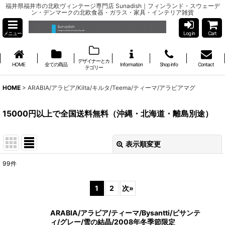
福井県福井市の北欧ヴィンテージ専門店 Sunadish｜フィンランド・スウェーデ
ン・デンマークの北欧食器・ガラス・家具・インテリア雑貨
メニュー
Log in
Cart
デザイナーとカ
HOME
全ての商品
Information
Shop info
Contact
テゴリー
HOME
>
ARABIA/アラビア/Kilta/キルタ/Teema/ティーマ/アラビアマグ
15000円以上で全国送料無料（沖縄・北海道・離島別途）
表示順変更
閉じる
99
件
表示数
:
1
2
次
»
並び順
:
ARABIA/アラビア/ティーマ/Bysantti/ビサンテ
ィ/グレー/雪の結晶/2008年冬季節限定