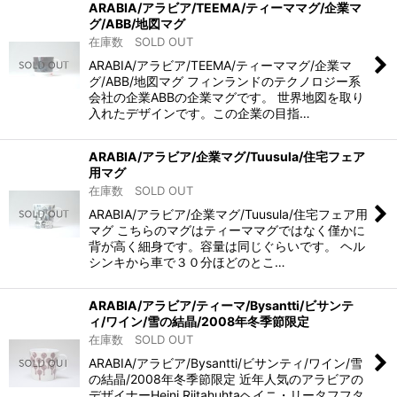
ARABIA/アラビア/TEEMA/ティーママグ/企業マ
グ/ABB/地図マグ
在庫数 SOLD OUT
ARABIA/アラビア/TEEMA/ティーママグ/企業マ
グ/ABB/地図マグ フィンランドのテクノロジー系
会社の企業ABBの企業マグです。 世界地図を取り
入れたデザインです。この企業の目指…
ARABIA/アラビア/企業マグ/Tuusula/住宅フェア
用マグ
在庫数 SOLD OUT
ARABIA/アラビア/企業マグ/Tuusula/住宅フェア用
マグ こちらのマグはティーママグではなく僅かに
背が高く細身です。容量は同じぐらいです。 ヘル
シンキから車で３０分ほどのとこ…
ARABIA/アラビア/ティーマ/Bysantti/ビサンテ
ィ/ワイン/雪の結晶/2008年冬季節限定
在庫数 SOLD OUT
ARABIA/アラビア/Bysantti/ビサンティ/ワイン/雪
の結晶/2008年冬季節限定 近年人気のアラビアの
デザイナーHeini Riitahuhtaヘイニ・リータフフタ