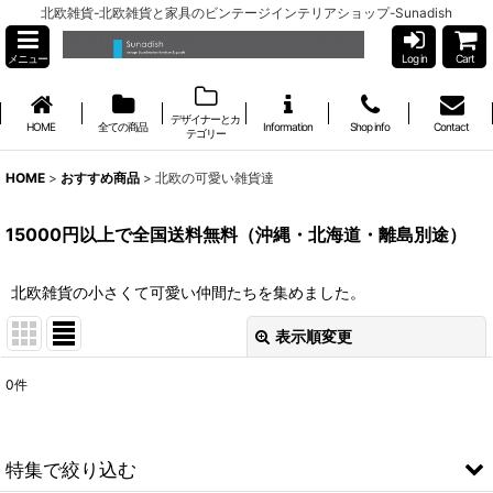
北欧雑貨-北欧雑貨と家具のビンテージインテリアショップ-Sunadish
メニュー
Log in
Cart
デザイナーとカ
HOME
全ての商品
Information
Shop info
Contact
テゴリー
HOME
>
おすすめ商品
>
北欧の可愛い雑貨達
15000円以上で全国送料無料（沖縄・北海道・離島別途）
北欧雑貨の小さくて可愛い仲間たちを集めました。
表示順変更
閉じる
0
件
表示数
:
並び順
:
特集で絞り込む