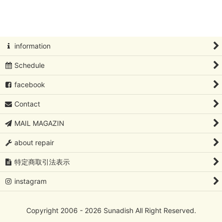
絞り込む
北欧アートコレクション
Oiva Toikka/オイバ・トイッカ
information
Oiva Toikka/オイバ・トイッカ/イッタラバード
Schedule
フローラ/ファウナ/ツンドラ/カステヘルミ /Oiva Toikka/オイ
facebook
バ・トイッカ
Contact
Kaj Franck/カイ・フランク
MAIL MAGAZIN
Rut Bryk/ルート・ブリュック
about repair
Lisa Larson/リサ・ラーソン
特定商取引法表示
Birger Kaipiainen/ビルガーカイピアイネン
instagram
Sylvia Leuchovius/シルビア・レウショブス
Copyright 2006 - 2026 Sunadish All Right Reserved.
Tapio Wirkkala/タピオ・ヴィルカラ