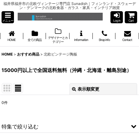
福井県福井市の北欧ヴィンテージ専門店 Sunadish｜フィンランド・スウェーデ
ン・デンマークの北欧食器・ガラス・家具・インテリア雑貨
メニュー
Log in
Cart
デザイナーとカ
HOME
全ての商品
Information
Shop info
Contact
テゴリー
HOME
>
おすすめ商品
>
北欧ビンテージ陶板
15000円以上で全国送料無料（沖縄・北海道・離島別途）
表示順変更
閉じる
0
件
表示数
:
並び順
:
特集で絞り込む