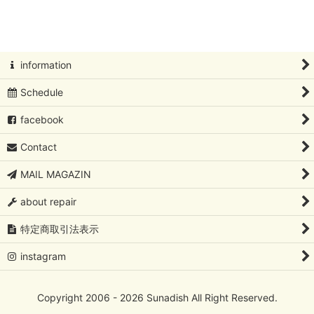
絞り込む
北欧アートコレクション
Oiva Toikka/オイバ・トイッカ
information
Oiva Toikka/オイバ・トイッカ/イッタラバード
Schedule
フローラ/ファウナ/ツンドラ/カステヘルミ /Oiva Toikka/オイ
バ・トイッカ
facebook
Kaj Franck/カイ・フランク
Contact
Rut Bryk/ルート・ブリュック
MAIL MAGAZIN
about repair
Lisa Larson/リサ・ラーソン
特定商取引法表示
Birger Kaipiainen/ビルガーカイピアイネン
instagram
Sylvia Leuchovius/シルビア・レウショブス
Tapio Wirkkala/タピオ・ヴィルカラ
Copyright 2006 - 2026 Sunadish All Right Reserved.