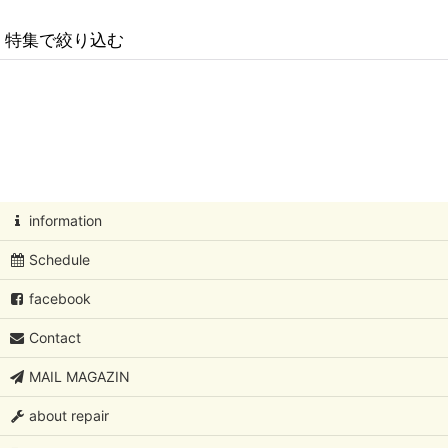
並び順
:
特集で絞り込む
北欧アートコレクション
Oiva Toikka/オイバ・トイッカ
Oiva Toikka/オイバ・トイッカ/イッタラバード
information
フローラ/ファウナ/ツンドラ/カステヘルミ /Oiva Toikka/オイバ・
Schedule
Kaj Franck/カイ・フランク
facebook
Rut Bryk/ルート・ブリュック
Contact
Lisa Larson/リサ・ラーソン
MAIL MAGAZIN
Birger Kaipiainen/ビルガーカイピアイネン
about repair
Sylvia Leuchovius/シルビア・レウショブス