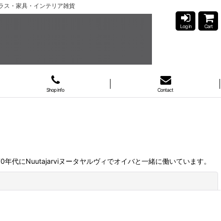
ガラス・家具・インテリア雑貨
Log in
Cart
Shop info
Contact
代にNuutajarviヌータヤルヴィでオイバと一緒に働いています。
閉じる