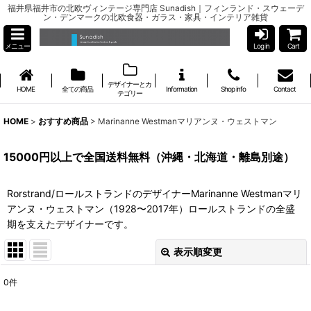
福井県福井市の北欧ヴィンテージ専門店 Sunadish｜フィンランド・スウェーデ
ン・デンマークの北欧食器・ガラス・家具・インテリア雑貨
メニュー
Log in
Cart
デザイナーとカ
HOME
全ての商品
Information
Shop info
Contact
テゴリー
HOME
>
おすすめ商品
>
Marinanne Westmanマリアンヌ・ウェストマン
15000円以上で全国送料無料（沖縄・北海道・離島別途）
Rorstrand/ロールストランドのデザイナーMarinanne Westmanマリ
アンヌ・ウェストマン（1928〜2017年）ロールストランドの全盛
期を支えたデザイナーです。
表示順変更
閉じる
0
件
表示数
: