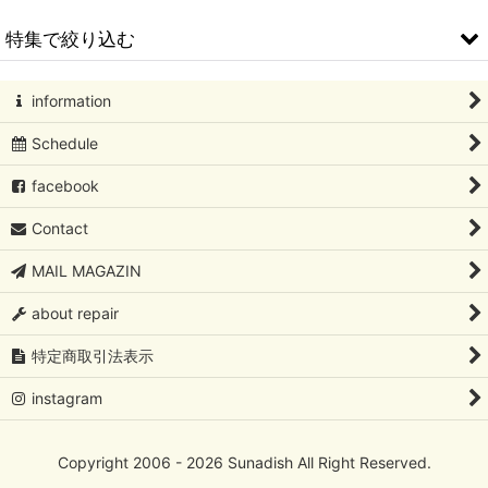
並び順
:
特集で絞り込む
絞り込む
北欧アートコレクション
information
Schedule
Oiva Toikka/オイバ・トイッカ
facebook
Oiva Toikka/オイバ・トイッカ/イッタラバード
Contact
フローラ/ファウナ/ツンドラ/カステヘルミ /Oiva Toikka/オイ
バ・トイッカ
MAIL MAGAZIN
Kaj Franck/カイ・フランク
about repair
Rut Bryk/ルート・ブリュック
特定商取引法表示
instagram
Lisa Larson/リサ・ラーソン
Birger Kaipiainen/ビルガーカイピアイネン
Copyright 2006 - 2026 Sunadish All Right Reserved.