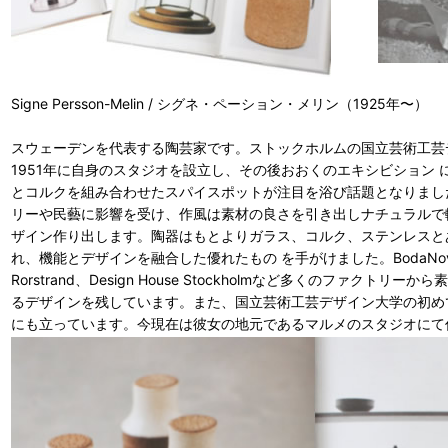
Signe Persson-Melin / シグネ・ペーション・メリン（1925年〜）
スウェーデンを代表する陶芸家です。ストックホルムの国立芸術工芸
1951年に自身のスタジオを設立し、その後おおくのエキシビション 
とコルクを組み合わせたスパイスポットが注目を浴び話題となりまし
リーや民藝に影響を受け、作風は素材の良さを引き出しナチュラルで
ザイン作り出します。陶器はもとよりガラス、コルク、ステンレスと
れ、機能とデザインを融合した優れたもの を手がけました。BodaNova、G
Rorstrand、Design House Stockholmなど多くのファクトリ
るデザインを残しています。また、国立芸術工芸デザイン大学の初め
にも立っています。今現在は彼女の地元であるマルメのスタジオにて