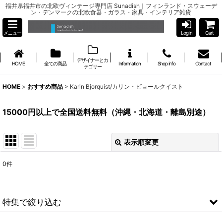
福井県福井市の北欧ヴィンテージ専門店 Sunadish｜フィンランド・スウェーデ
ン・デンマークの北欧食器・ガラス・家具・インテリア雑貨
メニュー
Log in
Cart
デザイナーとカ
HOME
全ての商品
Information
Shop info
Contact
テゴリー
HOME
>
おすすめ商品
>
Karin Bjorquist/カリン・ビョールクイスト
15000円以上で全国送料無料（沖縄・北海道・離島別途）
表示順変更
閉じる
0
件
表示数
:
並び順
:
特集で絞り込む