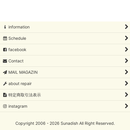
絞り込む
北欧アートコレクション
Oiva Toikka/オイバ・トイッカ
information
Oiva Toikka/オイバ・トイッカ/イッタラバード
Schedule
フローラ/ファウナ/ツンドラ/カステヘルミ /Oiva Toikka/オイ
バ・トイッカ
facebook
Kaj Franck/カイ・フランク
Contact
Rut Bryk/ルート・ブリュック
MAIL MAGAZIN
about repair
Lisa Larson/リサ・ラーソン
特定商取引法表示
Birger Kaipiainen/ビルガーカイピアイネン
instagram
Sylvia Leuchovius/シルビア・レウショブス
Tapio Wirkkala/タピオ・ヴィルカラ
Copyright 2006 - 2026 Sunadish All Right Reserved.