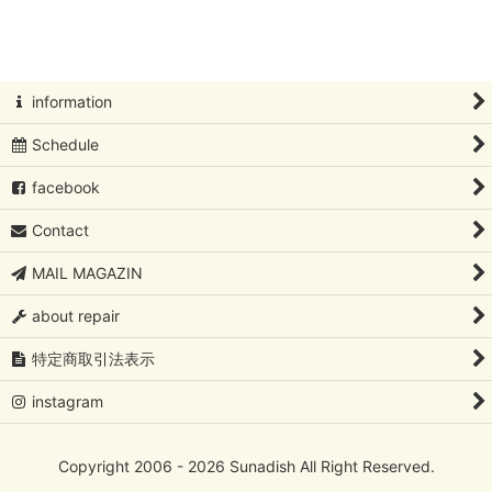
絞り込む
北欧アートコレクション
Oiva Toikka/オイバ・トイッカ
information
Oiva Toikka/オイバ・トイッカ/イッタラバード
Schedule
フローラ/ファウナ/ツンドラ/カステヘルミ /Oiva Toikka/オイ
facebook
バ・トイッカ
Contact
Kaj Franck/カイ・フランク
MAIL MAGAZIN
Rut Bryk/ルート・ブリュック
about repair
Lisa Larson/リサ・ラーソン
特定商取引法表示
Birger Kaipiainen/ビルガーカイピアイネン
instagram
Sylvia Leuchovius/シルビア・レウショブス
Copyright 2006 - 2026 Sunadish All Right Reserved.
Tapio Wirkkala/タピオ・ヴィルカラ