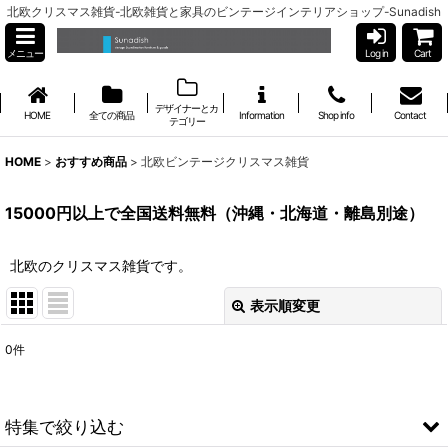
北欧クリスマス雑貨-北欧雑貨と家具のビンテージインテリアショップ-Sunadish
メニュー
Log in
Cart
デザイナーとカ
HOME
全ての商品
Information
Shop info
Contact
テゴリー
HOME
>
おすすめ商品
>
北欧ビンテージクリスマス雑貨
15000円以上で全国送料無料（沖縄・北海道・離島別途）
北欧のクリスマス雑貨です。
表示順変更
閉じる
0
件
表示数
:
並び順
:
特集で絞り込む