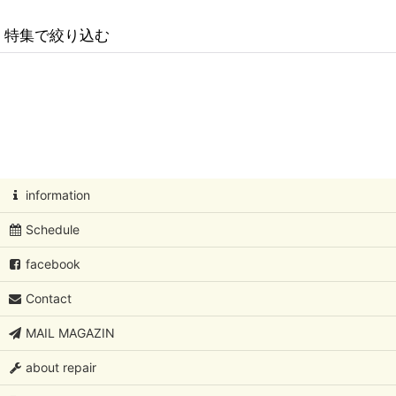
並び順
:
特集で絞り込む
北欧アートコレクション
Oiva Toikka/オイバ・トイッカ
Oiva Toikka/オイバ・トイッカ/イッタラバード
information
フローラ/ファウナ/ツンドラ/カステヘルミ /Oiva Toikka/オイバ・
Schedule
Kaj Franck/カイ・フランク
facebook
Rut Bryk/ルート・ブリュック
Contact
Lisa Larson/リサ・ラーソン
MAIL MAGAZIN
Birger Kaipiainen/ビルガーカイピアイネン
about repair
Sylvia Leuchovius/シルビア・レウショブス