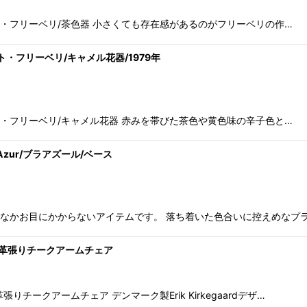
erg/ベルント・フリーベリ/茶色器 小さくても存在感があるのがフリーベリの作…
/ベルント・フリーベリ/キャメル花器/1979年
erg/ベルント・フリーベリ/キャメル花器 赤みを帯びた茶色や黄色味の辛子色と…
a Azur/ブラアズール/ベース
スはなかなかお目にかからないアイテムです。 落ち着いた色合いに控えめなプ
d/皮革張りチークアームチェア
皮革張りチークアームチェア デンマーク製Erik Kirkegaardデザ…