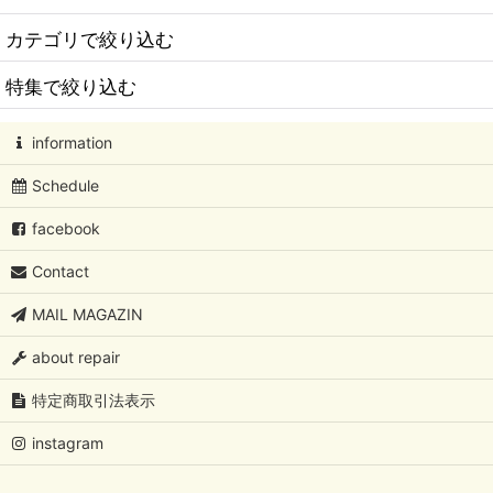
カテゴリで絞り込む
特集で絞り込む
北欧家具
information
北欧照明
北欧アートコレクション
Schedule
北欧インテリア アイテム
Oiva Toikka/オイバ・トイッカ
facebook
北欧ビンテージ陶製
Oiva Toikka/オイバ・トイッカ/イッタラバード
Contact
北欧ビンテージガラス
フローラ/ファウナ/ツンドラ/カステヘルミ /Oiva Toikka/オイバ・
MAIL MAGAZIN
北欧ビンテージキッチン用品
Kaj Franck/カイ・フランク
about repair
北欧極厚フェルト×レザースリッパ/glerups
Rut Bryk/ルート・ブリュック
特定商取引法表示
フェルト×ラバーシューズ/glerups/グレオップス
Lisa Larson/リサ・ラーソン
instagram
北欧ビンテージアクセサリー
Birger Kaipiainen/ビルガーカイピアイネン