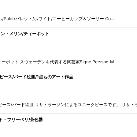
絞り込む
ディアル/Palet/パレット/ホワイト/コーヒーカップ＆ソーサー Co…
ーション・メリン/ティーポット
/ティーポット スウェーデンを代表する陶芸家Signe Persson-M…
ークピース/バード絵皿/1点ものアート作品
ニークピース/バード絵皿 リサ・ラーソンによるユニークピースです。 リサ・
/ベルント・フリーベリ/茶色器