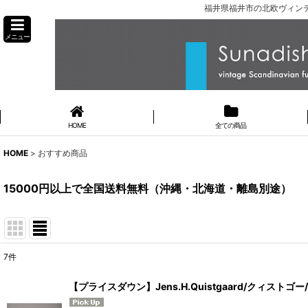
福井県福井市の北欧ヴィンテ
メニュー
HOME
全ての商品
HOME
>
おすすめ商品
15000円以上で全国送料無料（沖縄・北海道・離島別途）
7
件
表示数
:
【プライスダウン】Jens.H.Quistgaard/クィストゴー
並び順
: